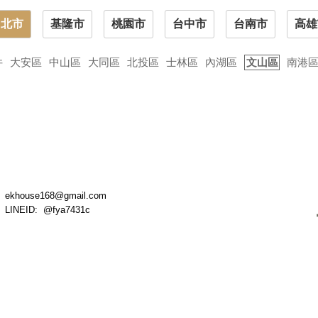
台北市
基隆市
桃園市
台中市
台南市
高雄
件
大安區
中山區
大同區
北投區
士林區
內湖區
文山區
南港
ekhouse168@gmail.com
LINEID: @fya7431c