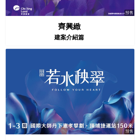
預售
齊興緻
建案介紹篇
預售