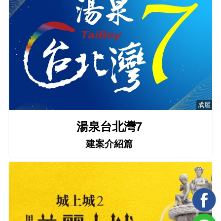
成屋
湯泉台北灣7
建案介紹篇